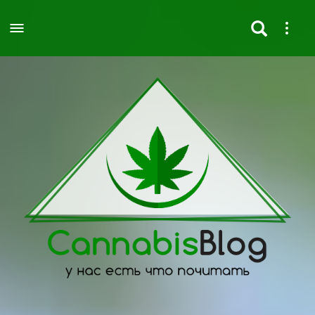
Togg
navig