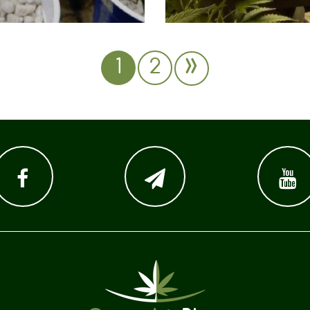
»
1
2