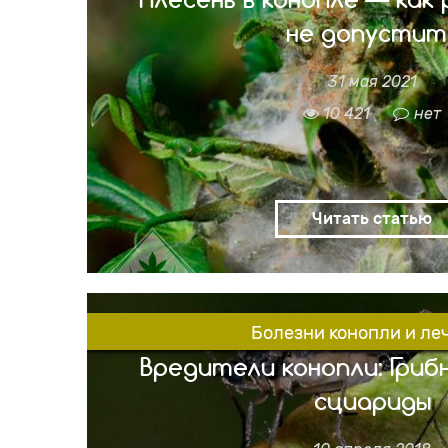
не допустит
31 мая 2021
Конопля хранится очень долго, если прин
Одной из самых больших проблем при х
10 421
нет
является плесень. Она может убить растущ
повредить подсушенной и вылеченной коноп
в небезопасный для употребления прод
испортит аромат и вкус. Нужно всегда 
обойтись малыми потерями, если воврем
Читать статью
Болезни конопли и ле
Вредители конопли: Гриб
сциариды