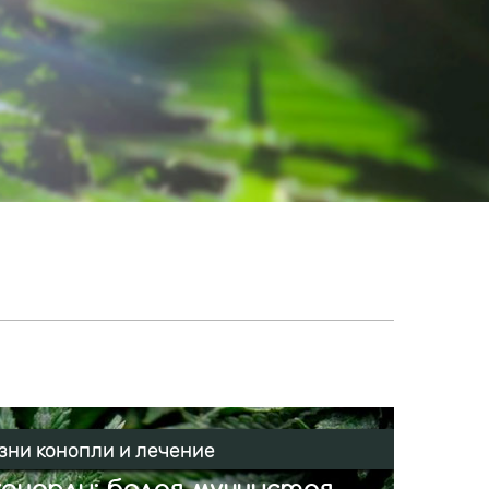
зни конопли и лечение
онопли: белая мучнистая