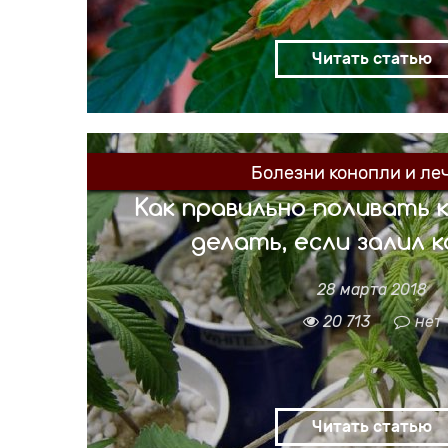
краю и на кончике меняют цвет на жёлтый 
на кончиках листьев в некоторых случаях
передозировки […]
Читать статью
Болезни конопли и ле
Как правильно поливать 
делать, если залил 
28 марта 2018
Вы полили свои кусты, а они свесили лист
опасная штука и если дело в нем, то пон
20 713
нет
жестковаты на ощупь и загнутся по все
внимание, сворачиваться будут не только к
отравлении азотом), а весь лист целиком
создаётся большими количествами воды. 
Читать статью