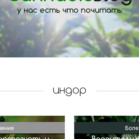
индор
чение
Боле
 распознать и
Вредители к