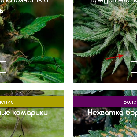
ь
ять надлежащие меры.
На листве образовали
ранении каннабиса
будто присыпаны му
ий каннабис, а также
всего, это белая
ле. Это превратит её
правило, грибок ле
укт и одновременно
последствий, но есл
быть начеку! Можно
даже уничтожить ваш
я обнаружить, […]
лёгкостью,
чение
Боле
ные комарики
Нехватка бо