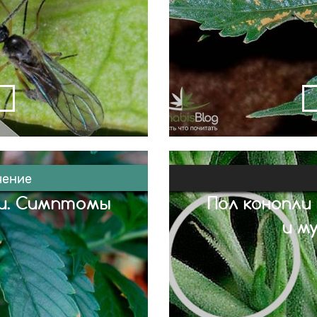
ара размером с 2 мм,
Нехватка бора у ко
ткладывая личинки в
проблема обычно во
комые являются
воздухе и сопров
нопли, а их личинки
минералов или кисло
ой системы растений.
листве конопли. Сим
— незамедлительно
бора у каннабиса
елать — […]
пятнами на лист
чение
ли. Симптомы
Пол конопли
и м
большинстве случаев
Как определить п
оявляются на старых
каннабиса можно, ко
наки возникают и на
предцвета (оформле
т нехватки калия, по
определить половую 