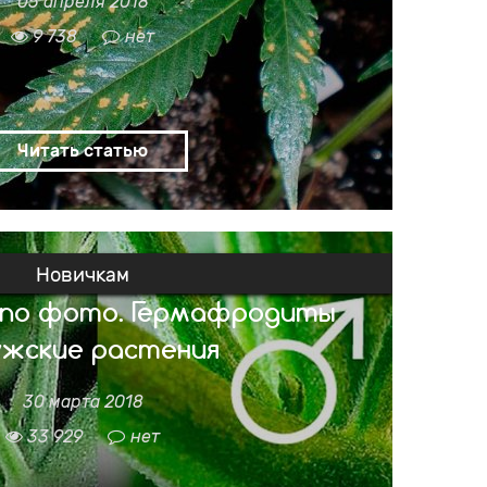
05 апреля 2018
нопли — сравнительно редкое явление. Эта
зникает только при недоливе или в сухом
9 738
нет
ождается другими проблемами с уровнем
тностью грунта, которые проявляют себя на
птомы дефицита бора у каннабиса Дефицит
 проявляется коричневыми или жёлтыми
ве. Начинается пожелтение с самых […]
Читать статью
Новичкам
 по фото. Гермафродиты
ужские растения
30 марта 2018
ол каннабиса? Вегетация Определить пол
гда он приближается к цветению. До стадии
33 929
нет
ния половых органов конопли) невозможно
принадлежность конопли. Первые признаки