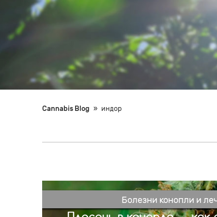
Cannabis Blog
»
индор
Болезни конопли и ле
Плесень в конопле — как