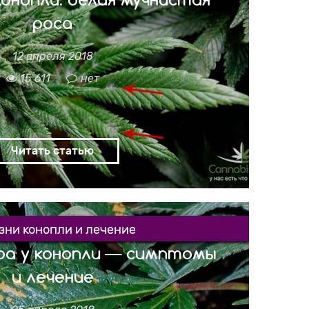
роса
12 апреля 2018
сь белые точки? В некоторых местах листья
кой, формирующей круглые кучки? Скорее
15 611
нет
 мучнистая роса (в дальнейшем БМС). Как
гко устраняется, не оставляя необратимых
и не начать лечение вовремя, БМС способна
 урожай! Эта зараза размножается с такой
 что растения иногда болеют […]
Читать статью
зни конопли и лечение
ра у конопли — симптомы
и лечение