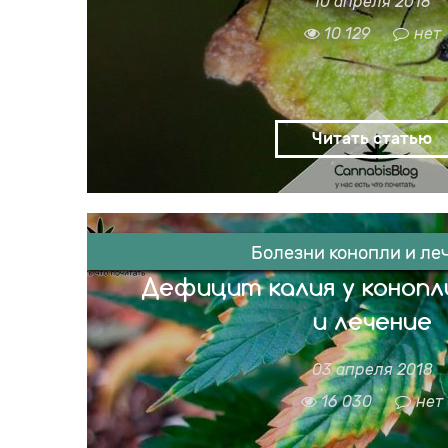
10 апреля 2018
Сциариды или грибные комарики — это мошк
которая снуёт вокруг куста и у корней, о
10 129
нет
верхний слой почвы. Взрослые насе
переносчиками серьезных заболеваний ко
представляют большую угрозу для корнев
Если ваши кусты атаковали сциариды 
решайте эту проблему! Как это сд
Читать статью
Болезни конопли и ле
Дефицит калия у коноп
и лечение
03 апреля 2018
Симптомы недостатка калия у конопли В 
симптомы недостатка калия у конопли пр
16 030
нет
листьях, но бывает так, что первые приз
верхушке растения. Листья, страдающие о