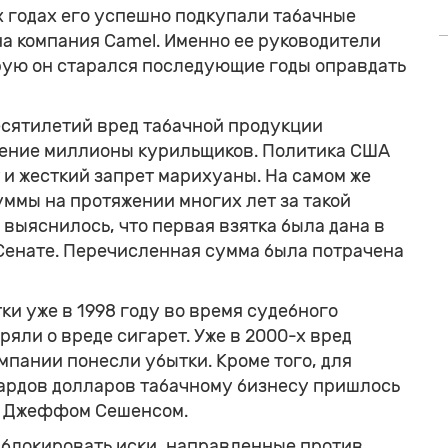
-х годах его успешно подкупали табачные
на компания Camel. Именно ее руководители
рую он старался последующие годы оправдать
есятилетий вред табачной продукции
дение миллионы курильщиков. Политика США
 и жесткий запрет марихуаны. На самом же
мы на протяжении многих лет за такой
 выяснилось, что первая взятка была дана в
в Сенате. Перечисленная сумма была потрачена
ки уже в 1998 году во время судебного
ряли о вреде сигарет. Уже в 2000-х вред
омпании понесли убытки. Кроме того, для
ардов долларов табачному бизнесу пришлось
с Джеффом Сешенсом.
я блокировать иски, направленные против