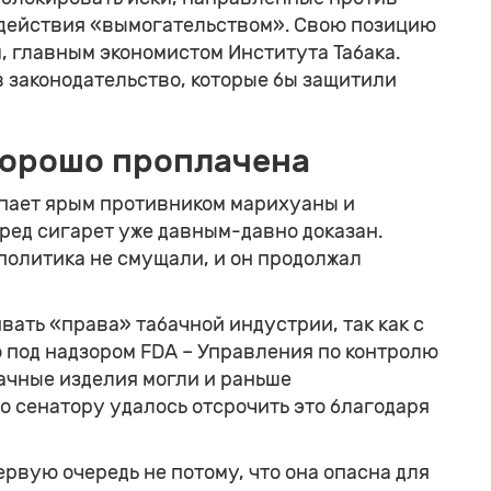
 действия «вымогательством». Свою позицию
м, главным экономистом Института Табака.
в законодательство, которые бы защитили
хорошо проплачена
упает ярым противником марихуаны и
вред сигарет уже давным-давно доказан.
политика не смущали, и он продолжал
ать «права» табачной индустрии, так как с
о под надзором FDA – Управления по контролю
ачные изделия могли и раньше
о сенатору удалось отсрочить это благодаря
рвую очередь не потому, что она опасна для