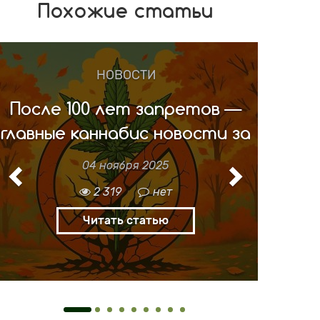
Похожие статьи
Previous
Next
Разное
Рудералис. Дикорастущая
конопля
13 марта 2025
4 000
1
Читать статью