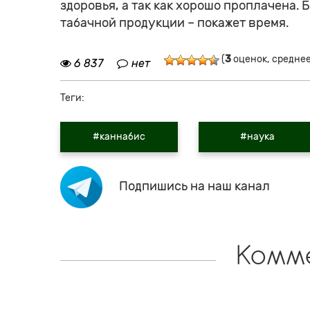
здоровья, а так как хорошо проплачена.
табачной продукции – покажет время.
(
3
оценок, средне
6 837
нет
Теги:
#каннабис
#наука
Подпишись на наш канал
Комм