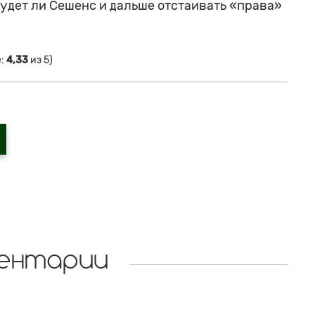
 Будет ли Сешенс и дальше отстаивать «права»
е:
4,33
из 5)
ентарии