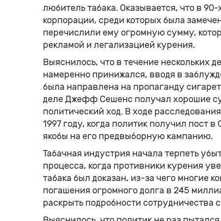
любитель табака. Оказывается, что в 90
корпорации, среди которых была замече
перечислили ему огромную сумму, кото
рекламой и легализацией курения.
Выяснилось, что в течение нескольких д
намеренно принижался, вводя в заблуж
была направлена на пропаганду сигарет
деле Джефф Сешенс получал хорошие сум
политический ход. В ходе расследования
1997 году, когда политик получил пост 
якобы на его предвыборную кампанию.
Табачная индустрия начала терпеть убыт
процесса, когда противники курения уве
табака был доказан, из-за чего многие к
погашения огромного долга в 245 милли
раскрыть подробности сотрудничества 
Выяснилось, что политик не раз пыталс