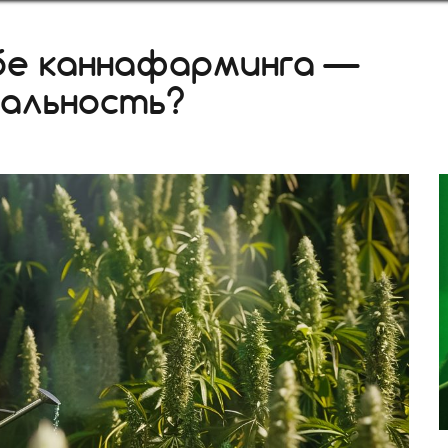
бе каннафарминга —
альность?