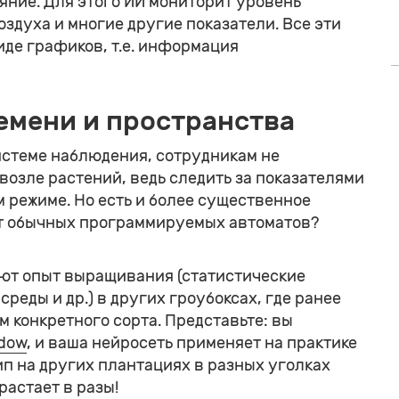
яние. Для этого ИИ мониторит уровень
оздуха и многие другие показатели. Все эти
де графиков, т.е. информация
емени и пространства
системе наблюдения, сотрудникам не
возле растений, ведь следить за показателями
 режиме. Но есть и более существенное
от обычных программируемых автоматов?
вают опыт выращивания (статистические
реды и др.) в других гроубоксах, где ранее
м конкретного сорта. Представьте: вы
idow
, и ваша нейросеть применяет на практике
тип на других плантациях в разных уголках
астает в разы!