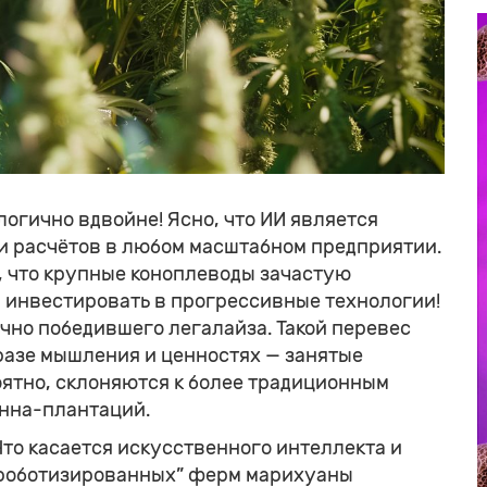
огично вдвойне! Ясно, что ИИ является
и расчётов в любом масштабном предприятии.
, что крупные коноплеводы зачастую
 инвестировать в прогрессивные технологии!
очно победившего легалайза. Такой перевес
разе мышления и ценностях — занятые
ятно, склоняются к более традиционным
анна-плантаций.
то касается искусственного интеллекта и
 “роботизированных” ферм марихуаны