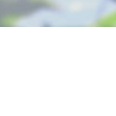
Cannabis Blog
»
Болезни конопли и лечение
Болезни конопли и
лечение
Болезни конопли и лечение
Грибок септория — жёлтые