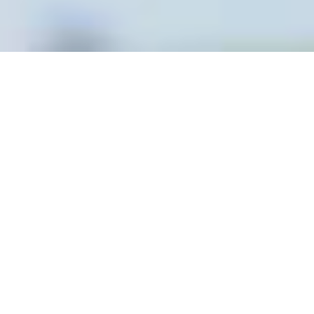
Cannabis Blog
»
НОВОСТИ
»
Культура
»
Исследование:
Перед боями викинги употребляли психоделики
Культура
Исследование: Перед